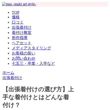
TOP
価格
口コミ
出張着付け
着付け教室
所作指導
ヘアセット
メディアスタイリング
お客様の装い
お問い合わせ
七五三・卒業・入学など
ホーム
出張着付け
【出張着付けの選び方】上
手な着付けとはどんな着
付け？