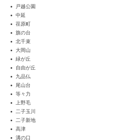
戸越公園
中延
荏原町
旗の台
北千束
大岡山
緑が丘
自由が丘
九品仏
尾山台
等々力
上野毛
二子玉川
二子新地
高津
溝の口